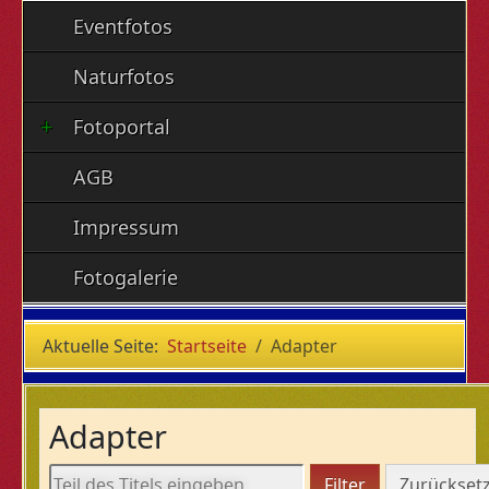
Eventfotos
Naturfotos
Fotoportal
AGB
Impressum
Fotogalerie
Aktuelle Seite:
Startseite
Adapter
Adapter
Teil des Titels eingeben
Filter
Zurückset