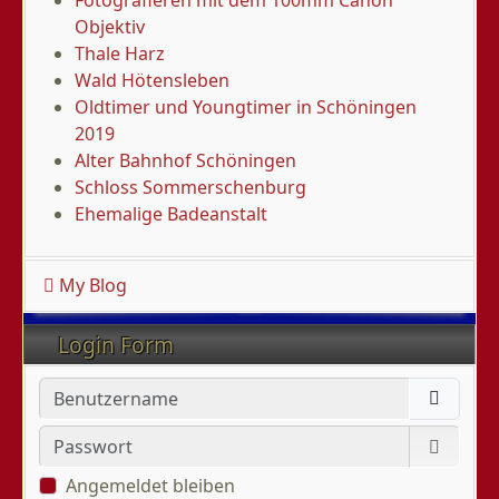
Objektiv
Thale Harz
Wald Hötensleben
Oldtimer und Youngtimer in Schöningen
2019
Alter Bahnhof Schöningen
Schloss Sommerschenburg
Ehemalige Badeanstalt
My Blog
Login Form
Benutzername
Passwort
Passwo
Angemeldet bleiben