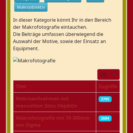
Makrooblektiv
In dieser Kategorie könnt Ihr in den Bereich
der Makrofotografie eintauchen.
Die Beiträge umfassen überwiegend die
Auswahl der Motive, sowie der Einsatz an
Equipment.
Anzeige #
Titel
Zugriffe
Makroaufnahmen mit
2765
manuellem Zeiss Objektiv
Makrofotografie mit 70-300mm
2684
von Sigma