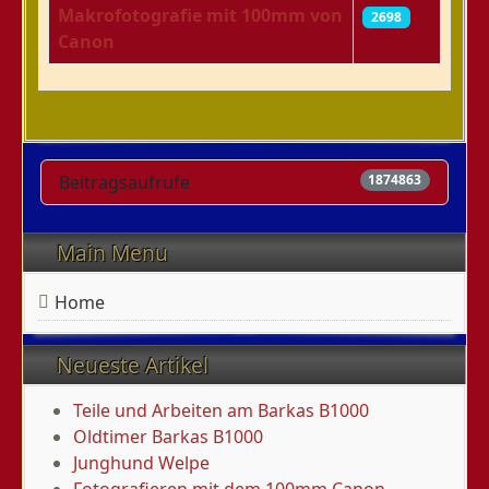
Makrofotografie mit 100mm von
2698
Canon
Beiträge
Beitragsaufrufe
1874863
Main Menu
Home
Neueste Artikel
Teile und Arbeiten am Barkas B1000
Oldtimer Barkas B1000
Junghund Welpe
Fotografieren mit dem 100mm Canon