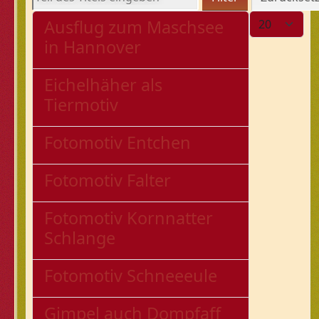
Anzeige #
Ausflug zum Maschsee
in Hannover
Eichelhäher als
Tiermotiv
Fotomotiv Entchen
Fotomotiv Falter
Fotomotiv Kornnatter
Schlange
Fotomotiv Schneeeule
Gimpel auch Dompfaff