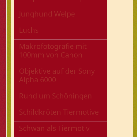
Junghund Welpe
Luchs
Makrofotografie mit
100mm von Canon
Objektive auf der Sony
Alpha 6000
Rund um Schöningen
Schildkröten Tiermotive
Schwan als Tiermotiv