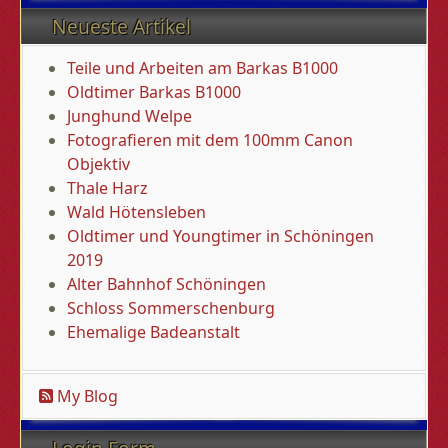
Neueste Artikel
Teile und Arbeiten am Barkas B1000
Oldtimer Barkas B1000
Junghund Welpe
Fotografieren mit dem 100mm Canon
Objektiv
Thale Harz
Wald Hötensleben
Oldtimer und Youngtimer in Schöningen
2019
Alter Bahnhof Schöningen
Schloss Sommerschenburg
Ehemalige Badeanstalt
My Blog