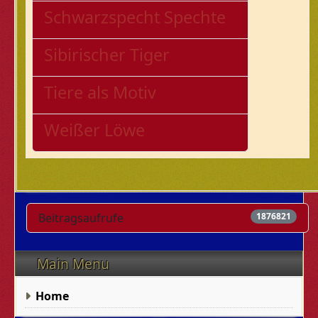
Schwarzspecht Spechte
Sibirischer Tiger
Tiere als Motiv
Weißer Löwe
Beitragsaufrufe
1876821
Main Menu
Home