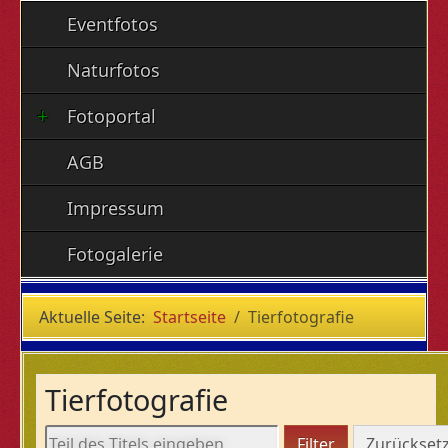
Eventfotos
Naturfotos
Fotoportal
AGB
Impressum
Fotogalerie
Aktuelle Seite:
Startseite
Tierfotografie
Tierfotografie
Teil des Titels eingeben
Filter
Zurückset