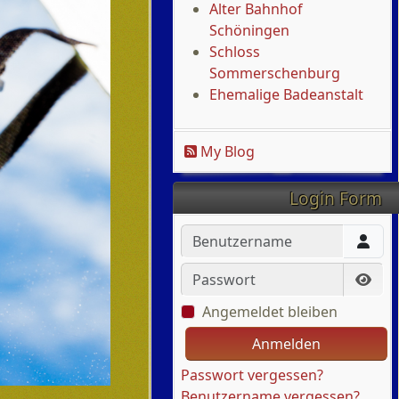
Alter Bahnhof
Schöningen
Schloss
Sommerschenburg
Ehemalige Badeanstalt
My Blog
Login Form
Benutzername
Passwort
Pass
Angemeldet bleiben
Anmelden
Passwort vergessen?
Benutzername vergessen?