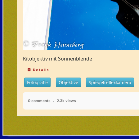
Kitobjektiv mit Sonnenblende
Details
Fotografie
Objektive
Spiegelreflexkamera
0 comments
2.3k views