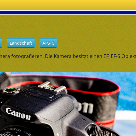
Landschaft
APS-C
era fotografieren. Die Kamera besitzt einen EF, EF-S Objek