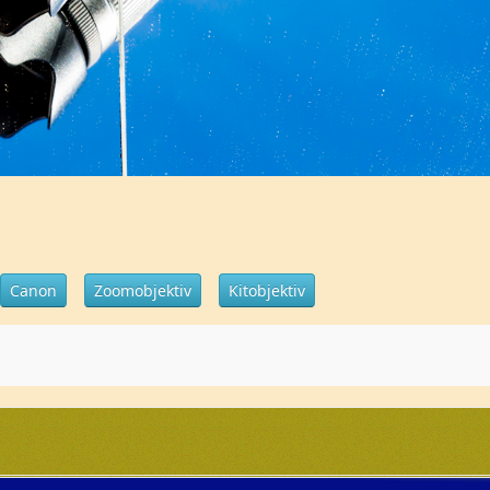
Canon
Zoomobjektiv
Kitobjektiv