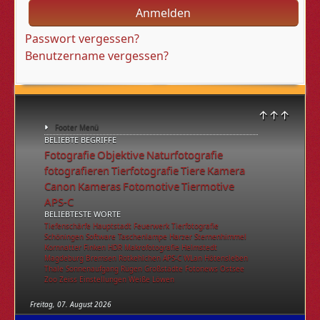
Anmelden
Passwort vergessen?
Benutzername vergessen?
↑↑↑
Footer Menü
BELIEBTE BEGRIFFE
Fotografie
Objektive
Naturfotografie
fotografieren
Tierfotografie
Tiere
Kamera
Canon
Kameras
Fotomotive
Tiermotive
APS-C
BELIEBTESTE WORTE
Tiefenschärfe
Hauptstadt
Feuerwerk
Tierfotografie
Schöningen
Software
Taschenlampe
Harzer
Sternenhimmel
Kornnatter
Finken
HDR
Makrofotografie
Helmstedt
Magdeburg
Bremsen
Rotkehlchen
APS-C
WLan
Hötensleben
Thale
Sonnenaufgang
Rügen
Großstädte
Fotonews
Ostsee
Zoo
Zeiss
Einstellungen
Weiße Löwen
Freitag, 07. August 2026