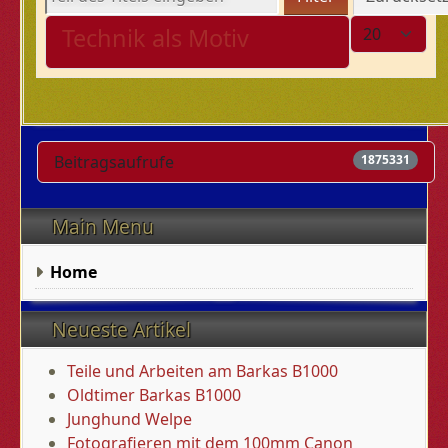
Anzeige #
Technik als Motiv
Beitragsaufrufe
1875331
Main Menu
Home
Neueste Artikel
Teile und Arbeiten am Barkas B1000
Oldtimer Barkas B1000
Junghund Welpe
Fotografieren mit dem 100mm Canon