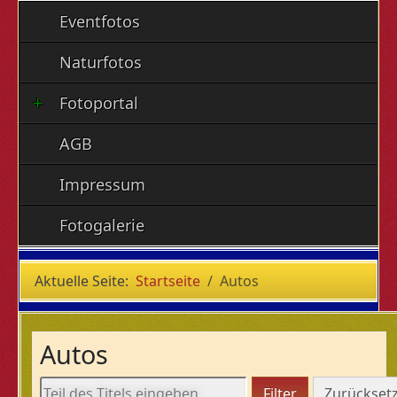
Eventfotos
Naturfotos
Fotoportal
AGB
Impressum
Fotogalerie
Aktuelle Seite:
Startseite
Autos
Autos
Teil des Titels eingeben
Filter
Zurückset