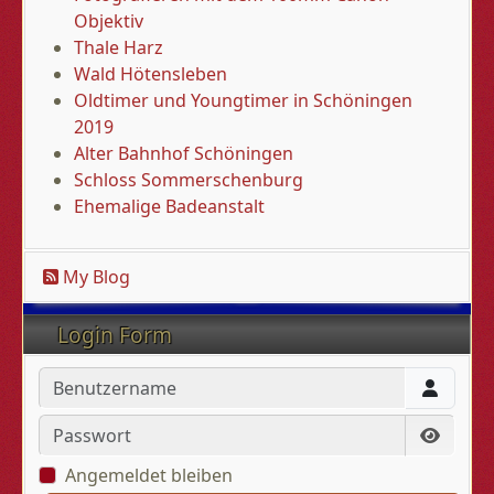
Objektiv
Thale Harz
Wald Hötensleben
Oldtimer und Youngtimer in Schöningen
2019
Alter Bahnhof Schöningen
Schloss Sommerschenburg
Ehemalige Badeanstalt
My Blog
Login Form
Benutzername
Passwort
Passwo
Angemeldet bleiben