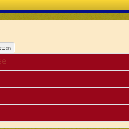
etzen
ee