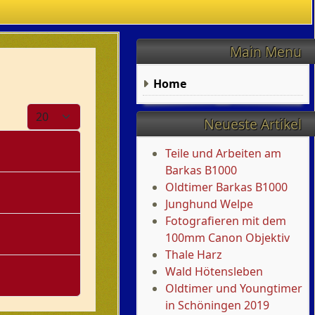
Main Menu
Home
Anzeige #
Neueste Artikel
Teile und Arbeiten am
Barkas B1000
Oldtimer Barkas B1000
Junghund Welpe
Fotografieren mit dem
100mm Canon Objektiv
Thale Harz
Wald Hötensleben
Oldtimer und Youngtimer
in Schöningen 2019