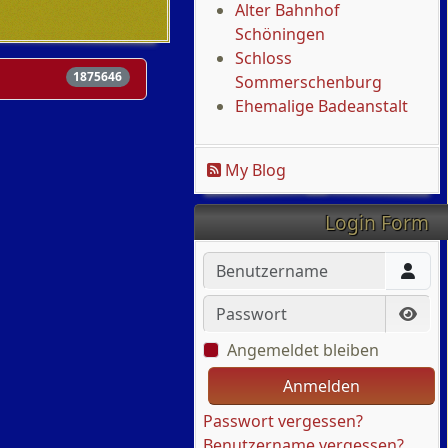
Alter Bahnhof
Schöningen
Schloss
1875646
Sommerschenburg
Ehemalige Badeanstalt
My Blog
Login Form
Benutzername
Passwort
Pass
Angemeldet bleiben
Anmelden
Passwort vergessen?
Benutzername vergessen?