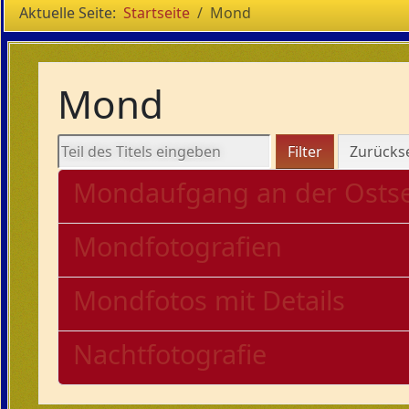
Aktuelle Seite:
Startseite
Mond
Mond
Teil des Titels eingeben
Filter
Zurücks
Mondaufgang an der Osts
Mondfotografien
Mondfotos mit Details
Nachtfotografie