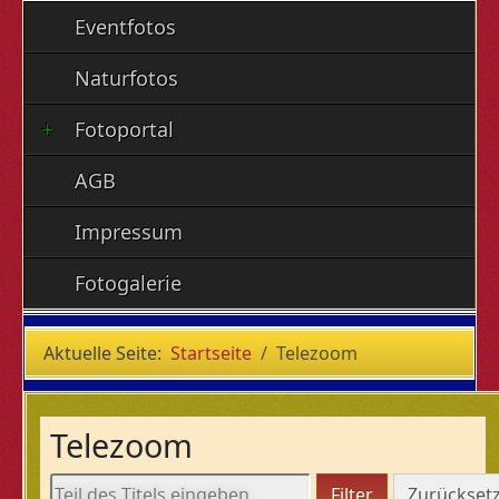
Eventfotos
Naturfotos
Fotoportal
AGB
Impressum
Fotogalerie
Aktuelle Seite:
Startseite
Telezoom
Telezoom
Teil des Titels eingeben
Filter
Zurückset