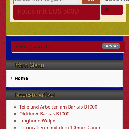
Anzeige #
Fotos mit EOS 500D
Beitragsaufrufe
1875747
Main Menu
Home
Neueste Artikel
Teile und Arbeiten am Barkas B1000
Oldtimer Barkas B1000
Junghund Welpe
Fotografieren mit dem 100mm Canon