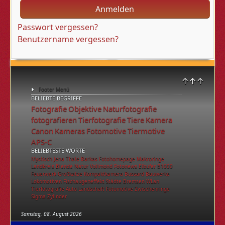
Anmelden
Passwort vergessen?
Benutzername vergessen?
↑↑↑
Footer Menü
BELIEBTE BEGRIFFE
Fotografie
Objektive
Naturfotografie
fotografieren
Tierfotografie
Tiere
Kamera
Canon
Kameras
Fotomotive
Tiermotive
APS-C
BELIEBTESTE WORTE
Mystisch
Jena
Thale
Barkas
Fotohomepage
Makroringe
Landkreis
Blende
Natur
Vollmond
Fotonews
Elbufer
B1000
Feuerwerk
Großkatze
Kompaktkamera
Bussard
Bauwerke
Lokomotiven
Fischaugeneffekt
Städte
Bremsen
WLan
Tierfotografie
Auto
Landschaft
Fotomotive
Zwischenringe
Sigma
Zylinder
Samstag, 08. August 2026