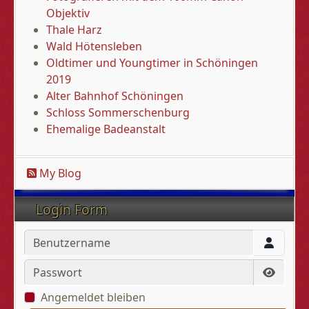
Objektiv
Thale Harz
Wald Hötensleben
Oldtimer und Youngtimer in Schöningen
2019
Alter Bahnhof Schöningen
Schloss Sommerschenburg
Ehemalige Badeanstalt
My Blog
Login Form
Benutzername
Passwort
Passwo
Angemeldet bleiben