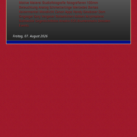
Motive
Malerei
Studiofotografie
fotografieren
100mm
Beleuchtung
Analog
Schmetterlinge
Mercedes
Barkas
Kaisermantel
Mondlicht
Canon
Apps
Handy
Gewässer
Dom
Singvogel
Sony
Vergaser
Rotkehlchen
Kolben
Acrylmalerei
Stahlwolle
Gegenlichtfotos
Kreativ
EOS
Blumenmotiv
Dresden
Events
Freitag, 07. August 2026