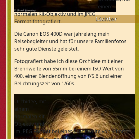
einem
normalen Kit-Objektiv und im JPEG
Lichter
Format fotografiert.
Die Canon EOS 400D war jahrelang mein
Reisebegleiter und hat für unsere Familienfotos
sehr gute Dienste geleistet.
Fotografiert habe ich diese Orchidee mit einer
Brennweite von 55mm bei einem ISO Wert von
400, einer Blendenöffnung von f/5.6 und einer
Belichtungszeit von 1/60s.
Orchidee, mit
einem
normalen Kit-
Objektiv und
im JPEG Format bei einer Brennweite von 44mm,
einem ISO Wert von 400, einer Blendenöffnung