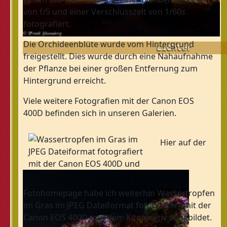
von f/5 und einer Verschlusszeit von 1/60s
fotografiert.
Die Orchideenblüte wurde vom Hintergrund
Lichter
freigestellt. Dies wurde durch eine Nahaufnahme
der Pflanze bei einer großen Entfernung zum
Hintergrund erreicht.
Viele weitere Fotografien mit der Canon EOS
400D befinden sich in unseren Galerien.
Hier auf der
Fotohomepage habe ich weiterhin Wassertropfen
im Gras im JPEG Dateiformat fotografiert mit der
Canon EOS 400D und dem Kitobjektiv abgebildet.