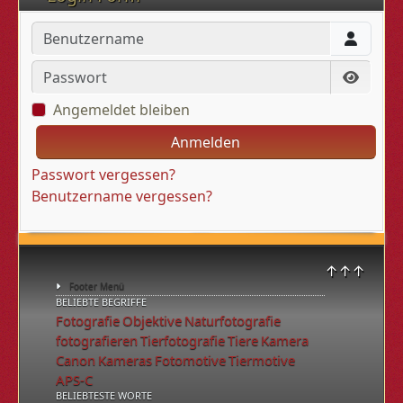
Benutzername
Passwort
Passwo
Angemeldet bleiben
Anmelden
Passwort vergessen?
Benutzername vergessen?
↑↑↑
Footer Menü
BELIEBTE BEGRIFFE
Fotografie
Objektive
Naturfotografie
fotografieren
Tierfotografie
Tiere
Kamera
Canon
Kameras
Fotomotive
Tiermotive
APS-C
BELIEBTESTE WORTE