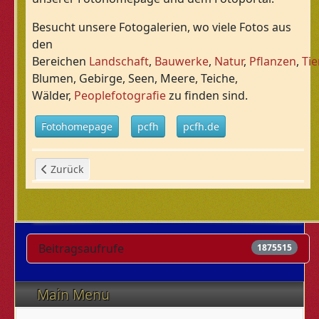
Besucht unsere Fotogalerien, wo viele Fotos aus
den
Bereichen
Landschaft
,
Bauwerke
,
Natur
,
Pflanzen
,
Tie
Blumen, Gebirge, Seen, Meere, Teiche,
Wälder,
Peoplefotografie
zu finden sind.
Fotohomepage
pcfh
pcfh.de
Vorheriger Beitrag: AGB / Forumregel
Zurück
Beitragsaufrufe
1875515
Main Menu