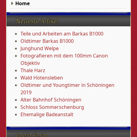
Home
Neueste Artikel
Teile und Arbeiten am Barkas B1000
Oldtimer Barkas B1000
Junghund Welpe
Fotografieren mit dem 100mm Canon
Objektiv
Thale Harz
Wald Hötensleben
Oldtimer und Youngtimer in Schöningen
2019
Alter Bahnhof Schöningen
Schloss Sommerschenburg
Ehemalige Badeanstalt
Login Form