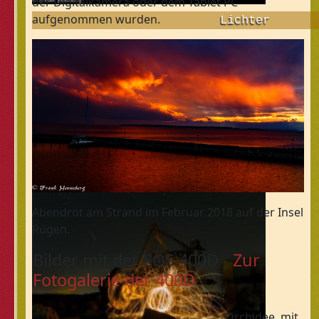
der Digitalkamera oder dem Tablet PC
aufgenommen wurden.
Lichter
Abendrot am Strand im Februar 2018 auf der Insel
Rügen.
Bilder mit der EOS 400D -
Zur
Fotogalerie der 400D
Orchidee, mit