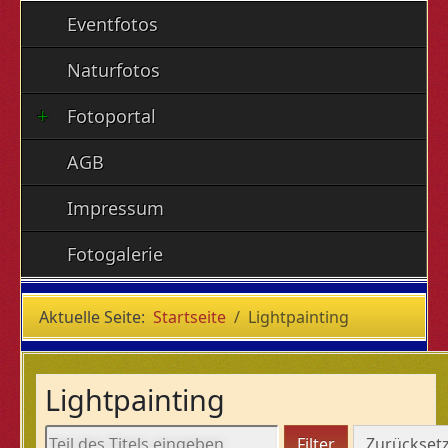
Eventfotos
Naturfotos
Fotoportal
AGB
Impressum
Fotogalerie
Aktuelle Seite:
Startseite
Lightpainting
Lightpainting
Teil des Titels eingeben
Filter
Zurückset