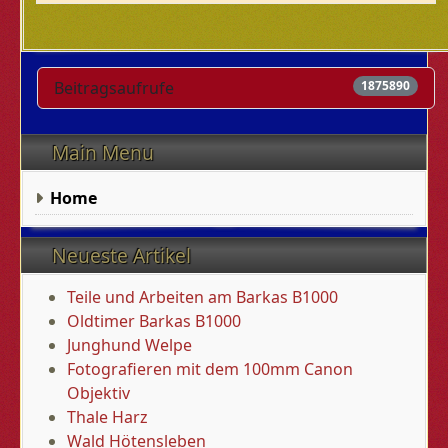
Beitragsaufrufe
1875890
Main Menu
Home
Neueste Artikel
Teile und Arbeiten am Barkas B1000
Oldtimer Barkas B1000
Junghund Welpe
Fotografieren mit dem 100mm Canon
Objektiv
Thale Harz
Wald Hötensleben