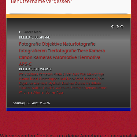
Benutzername vergessen?
↑↑↑
Footer Menü
BELIEBTE BEGRIFFE
Fotografie
Objektive
Naturfotografie
fotografieren
Tierfotografie
Tiere
Kamera
Canon
Kameras
Fotomotive
Tiermotive
APS-C
BELIEBTESTE WORTE
Wald
Schloss
Pentacon
Rhein
Bilder
Auto
WiFi
Makroringe
Ostern
Kunst
Grenztruppen
Karl-Marx-Stadt
Badesee
Dom
Objektive
Abendrot
Mystisch
Entchen
Outdor
Nachtfoto
Trabant
Wolken
Objekte
Wartburg
Bremsen
Sternenhimmel
Wildtiere
Admiral
Domes
Apps
Samstag, 08. August 2026
Wir verwenden Cookies, um deine Angebote zu personalisi