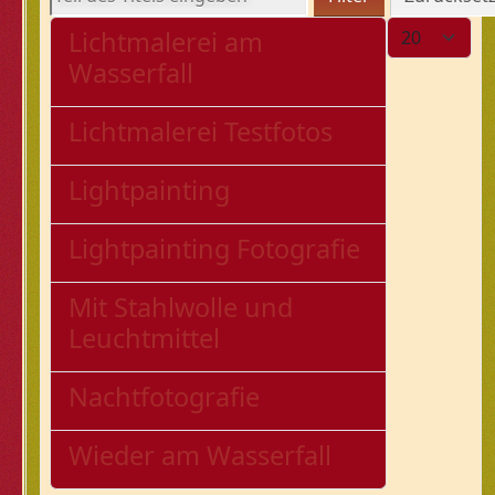
Anzeige #
Lichtmalerei am
Wasserfall
Lichtmalerei Testfotos
Lightpainting
Lightpainting Fotografie
Mit Stahlwolle und
Leuchtmittel
Nachtfotografie
Wieder am Wasserfall