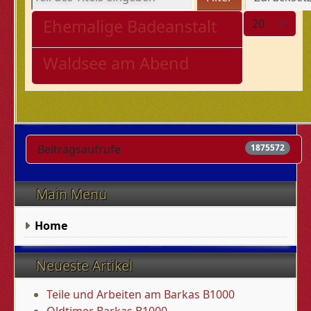
Anzeige #
Ehemalige Badeanstalt
Waldsee am Abend
Beitragsaufrufe
1875572
Main Menu
Home
Neueste Artikel
Teile und Arbeiten am Barkas B1000
Oldtimer Barkas B1000