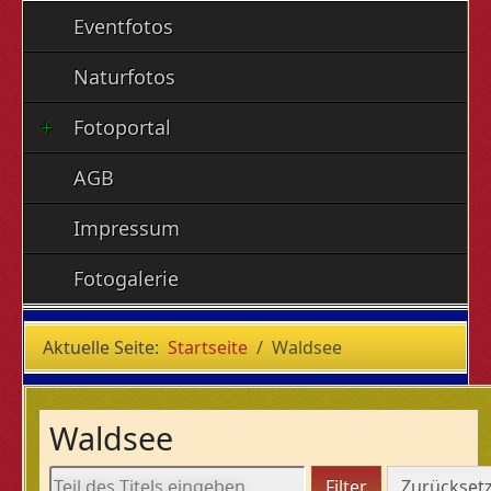
Eventfotos
Naturfotos
Fotoportal
AGB
Impressum
Fotogalerie
Aktuelle Seite:
Startseite
Waldsee
Waldsee
Teil des Titels eingeben
Filter
Zurückset