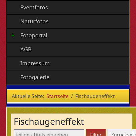
Eventfotos
Naturfotos
Fotoportal
AGB
Impressum
Fotogalerie
Aktuelle Seite:
Startseite
Fischaugeneffekt
Fischaugeneffekt
Teil des Titels eingeben
Filter
Zurückset