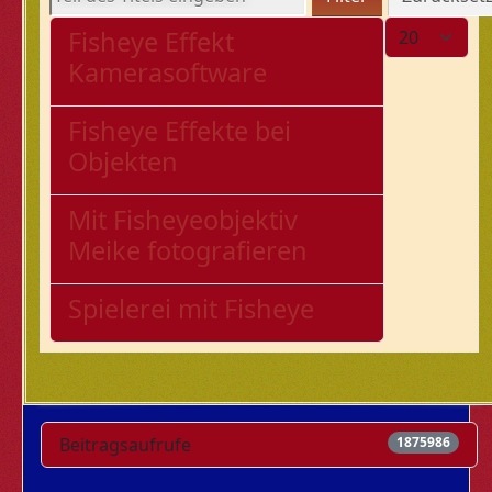
Anzeige #
Fisheye Effekt
Kamerasoftware
Fisheye Effekte bei
Objekten
Mit Fisheyeobjektiv
Meike fotografieren
Spielerei mit Fisheye
Beitragsaufrufe
1875986