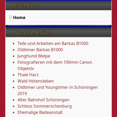
Main Menu
Home
Neueste Artikel
Teile und Arbeiten am Barkas B1000
Oldtimer Barkas B1000
Junghund Welpe
Fotografieren mit dem 100mm Canon
Objektiv
Thale Harz
Wald Hötensleben
Oldtimer und Youngtimer in Schöningen
2019
Alter Bahnhof Schöningen
Schloss Sommerschenburg
Ehemalige Badeanstalt