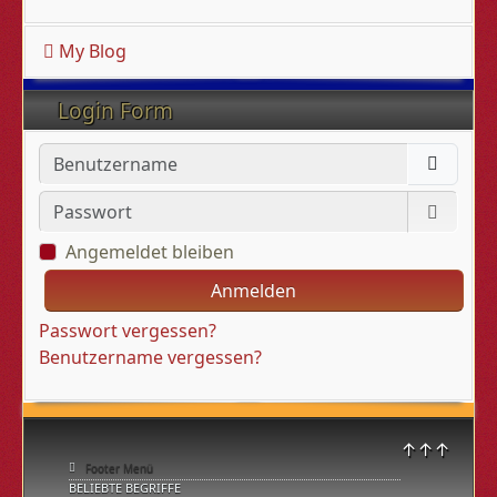
My Blog
Login Form
Benutzername
Passwort
Passwo
Angemeldet bleiben
Anmelden
Passwort vergessen?
Benutzername vergessen?
↑↑↑
Footer Menü
BELIEBTE BEGRIFFE