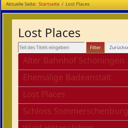
Aktuelle Seite:
Startseite
Lost Places
Lost Places
Teil des Titels eingeben
Filter
Zurücks
Alter Bahnhof Schöningen
Ehemalige Badeanstalt
Lost Places
Schloss Sommerschenbur
Wald Hötensleben