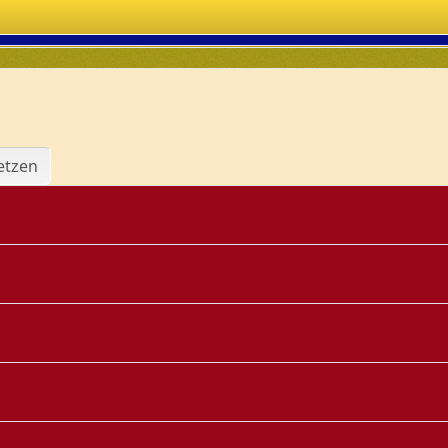
etzen
g