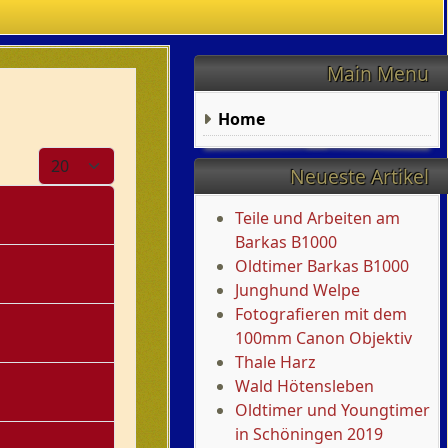
Main Menu
Home
Anzeige #
Neueste Artikel
Teile und Arbeiten am
Barkas B1000
Oldtimer Barkas B1000
Junghund Welpe
Fotografieren mit dem
100mm Canon Objektiv
Thale Harz
Wald Hötensleben
Oldtimer und Youngtimer
in Schöningen 2019